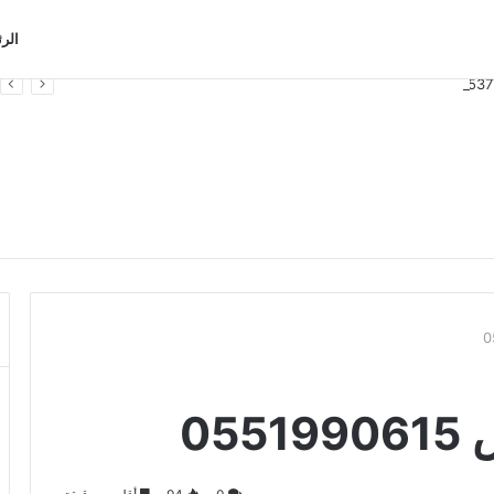
الر
05