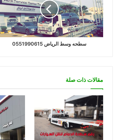
سطحه وسط الرياض 0551990615
مقالات ذات صلة