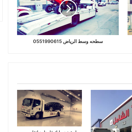
سطحه وسط الرياض 0551990615