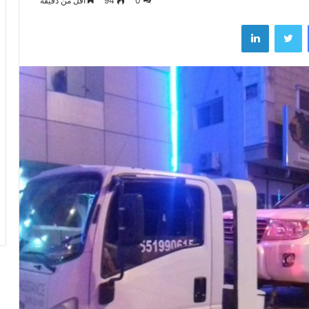
0
94
أقل من دقيقة
فيسبوك
تويتر
لينكدإن