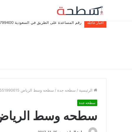
رقم المساعدة على الطريق في السعودية 0537799400
أخبار عاجلة
الرئيسية
/
سطحه جدة
/
سطحه وسط الرياض 0551990615
سطحه جدة
سطحه وسط الرياض 51990615