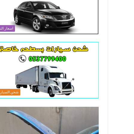
اسعار الن
شحن السيار