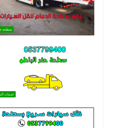
سطحه ج
خدمات الن