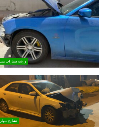
ورشة سيارات متنق
تشليح سيار