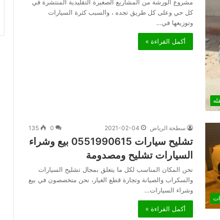
مشروع الورشة من المشاريع الصغيرة التقليدية المنتشرة في
كل حي وعلى كل طريق تجده ، والسبب كثرة السيارات
وتوزيعها في…
أكمل القراءة »
له
سطحة الرياض
2021-02-04
0
135
تشليح سيارات 0551990615 بيع وشراء
السيارات تشليح ومصدومة
نحن المكان المناسب لكل ما يتعلق بمجال تشليح السيارات
والسكراب والصيانة وتجارة قطع الغيار، نحن متخصصون في بيع
وشراء السيارات…
ات
أكمل القراءة »