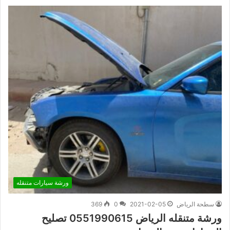
ورشة سيارات متنقله
سطحة الرياض
2021-02-05
0
369
ورشة متنقله الرياض 0551990615 تصليح